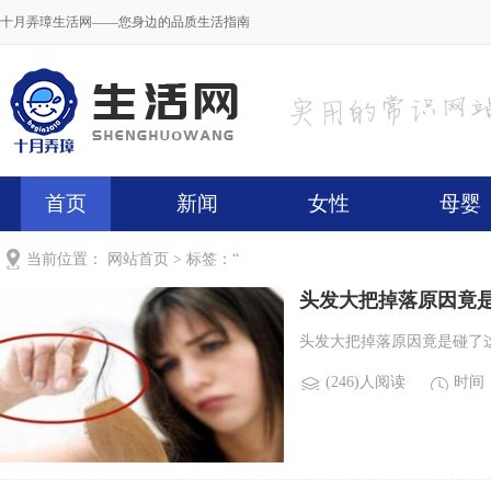
十月弄璋生活网——您身边的品质生活指南
首页
新闻
女性
母婴
当前位置：
网站首页
> 标签：“
头发大把掉落原因竟
头发大把掉落原因竟是碰了这种
(246)人阅读
时间：2