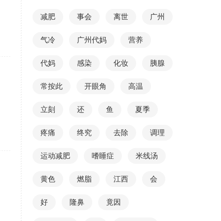
减肥
事会
离世
广州
气冷
广州代妈
营养
代妈
感染
化妆
胰腺
常按此
开眼角
高温
立刻
还
鱼
夏季
疼痛
终究
去除
调理
运动减肥
嗜睡症
米线汤
黄色
燃脂
江西
会
好
隆鼻
竟因