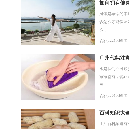
如何拥有健
身体是革命的本
该怎么才能保证
么，...
(122)人阅读
广州代妈注
水是我们不可缺
家家都有，说它
应...
(176)人阅读
百科知识大
生活百科频道有