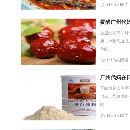
(194)人阅读
提醒广州代
血脂的高低，对
康，导致高血脂
单的...
(210)人阅读
广州代妈在
蛋白质是人体需
那么，蛋白质粉
吧...
(165)人阅读