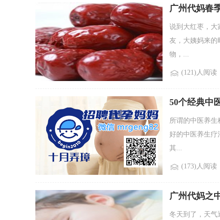
广州代妈春
说到大红枣，大
友，大姨妈来的
物，...
(121)人阅读
50个经典中
所谓的中医养生
好的中医养生疗
其...
(173)人阅读
广州代妈之
冬天到了，天气