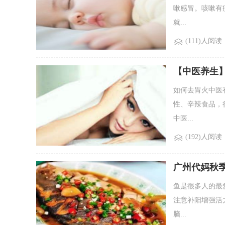
嗽感冒。咳嗽有
就...
(111)人阅读
【中医养生
如何去胃火中医
性、辛辣食品，很
中医...
(192)人阅读
广州代妈秋
鱼是很多人的最
注意补阳增强活
脑...