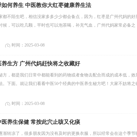
季如何养生 中医教你大红枣健康养生法
家都不陌生吧，相信没家多多少少都会备点，因为，红枣是广州代妈的好
时候，可以吃几颗，平时也可以泡茶喝，补充气血，广州代妈家常必备之
时间：2025-03-08
医养生方 广州代妈赶快将之收藏好
秘方，都是我们日常中都能看到的药物或者食物去配合而成的成本低，效
法。下面。就让我们看看中医50个经典的中医养生秘方吧！大家不妨将之
时间：2025-03-08
中医养生保健 常按此穴止咳又化痰
逐渐转凉了，很多朋友因为没有及时的更换衣服，所以经常会在这个季节