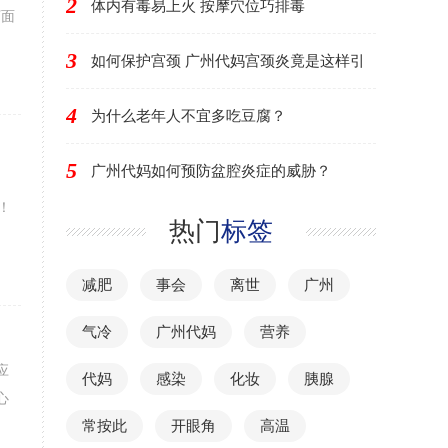
2
体内有毒易上火 按摩穴位巧排毒
下面
3
如何保护宫颈 广州代妈宫颈炎竟是这样引
4
为什么老年人不宜多吃豆腐？
5
广州代妈如何预防盆腔炎症的威胁？
！
热门
标签
减肥
事会
离世
广州
气冷
广州代妈
营养
应
代妈
感染
化妆
胰腺
心
常按此
开眼角
高温