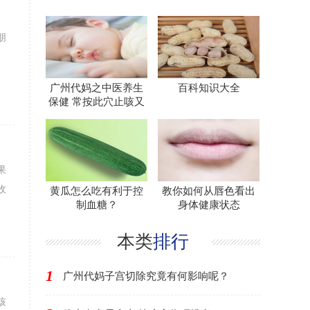
朋
广州代妈之中医养生
百科知识大全
保健 常按此穴止咳又
果
收
黄瓜怎么吃有利于控
教你如何从唇色看出
制血糖？
身体健康状态
本类
排行
1
广州代妈子宫切除究竟有何影响呢？
咳