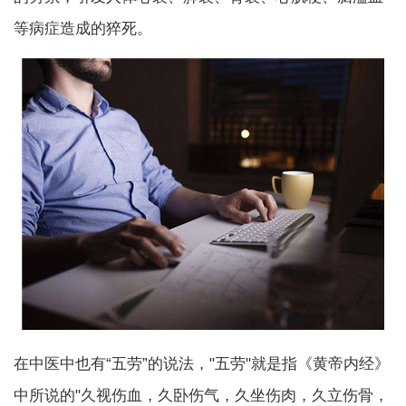
等病症造成的猝死。
在中医中也有“五劳”的说法，"五劳"就是指《黄帝内经》
中所说的"久视伤血，久卧伤气，久坐伤肉，久立伤骨，