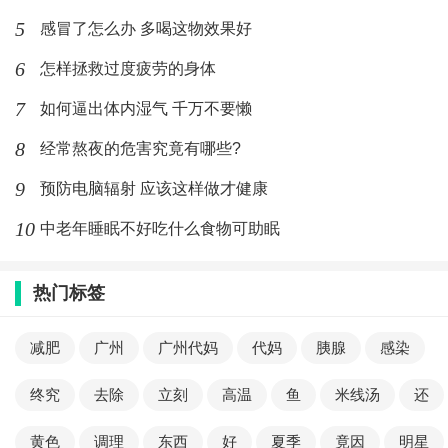
5
感冒了怎么办 多喝这物效果好
6
怎样拯救过度疲劳的身体
7
如何逼出体内湿气 千万不要懒
8
经常熬夜的危害究竟有哪些?
9
预防电脑辐射 应该这样做才健康
10
中老年睡眠不好吃什么食物可助眠
热门标签
减肥
广州
广州代妈
代妈
胰腺
感染
终究
去除
立刻
高温
鱼
米线汤
还
黄色
调理
东西
好
夏季
竟因
明星